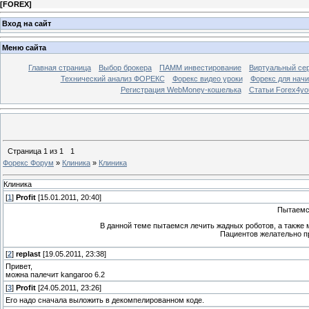
[
FOREX
]
Вход на сайт
Меню сайта
Главная страница
Выбор брокера
ПАММ инвестирование
Виртуальный сер
Технический анализ ФОРЕКС
Форекс видео уроки
Форекс для нач
Регистрация WebMoney-кошелька
Статьи Forex4yo
Страница
1
из
1
1
Форекс Форум
»
Клиника
»
Клиника
Клиника
[
1
]
Profit
[15.01.2011, 20:40]
Пытаемс
В данной теме пытаемся лечить жадных роботов, а также м
Пациентов желательно п
[
2
]
replast
[19.05.2011, 23:38]
Привет,
можна палечит kangaroo 6.2
[
3
]
Profit
[24.05.2011, 23:26]
Его надо сначала выложить в декомпелированном коде.