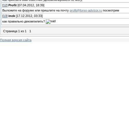
[
12
]
Profit
[07.04.2012, 18:39]
Выложите на форуме или пришлите на почту
profit@forex-advisor.ru
посмотрим
[
13
]
inok
[17.12.2012, 03:33]
как правильно декомпилить?
Страница
1
из
1
1
Полная версия сайта