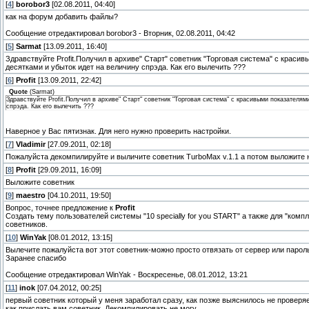
[
4
]
borobor3
[02.08.2011, 04:40]
как на форум добавить файлы?
Сообщение отредактировал
borobor3
-
Вторник, 02.08.2011, 04:42
[
5
]
Sarmat
[13.09.2011, 16:40]
Здравствуйте Profit.Получил в архиве" Старт" советник "Торговая система" с краси
десятками и убыток идет на величину спрэда. Как его вылечить ???
[
6
]
Profit
[13.09.2011, 22:42]
Quote
(
Sarmat
)
Здравствуйте Profit.Получил в архиве" Старт" советник "Торговая система" с красивыми показателям
спрэда. Как его вылечить ???
Наверное у Вас пятизнак. Для него нужно проверить настройки.
[
7
]
Vladimir
[27.09.2011, 02:18]
Пожалуйста декомпилируйте и выличите советник TurboMax v.1.1 а потом выложите н
[
8
]
Profit
[29.09.2011, 16:09]
Выложите советник
[
9
]
maestro
[04.10.2011, 19:50]
Вопрос, точнее предложение к
Profit
Создать тему пользователей системы "10 specially for you START" а также для "ком
советников.
[
10
]
WinYak
[08.01.2012, 13:15]
Вылечите пожалуйста вот этот советник-можно просто отвязать от сервер или пароль к
Заранее спасибо
Сообщение отредактировал
WinYak
-
Воскресенье, 08.01.2012, 13:21
[
11
]
inok
[07.04.2012, 00:25]
первый советник который у меня заработал сразу, как позже выяснилось не проверя
как прислать вам советник. Декомпилировать не могу.