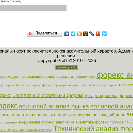
твязать от счета)
Поделиться…
ериалы носят исключительно ознакомительный характер. Админи
решения.
Copyright Profit © 2010 - 2026
форекс а
форекс для начинающих видео
форекс для новичков
Волново
ер форекс
брокеры форекс
форекс брокеры отзывы
лучшие брокеры форекс
орекс
бесплатные советники форекс
vps для форекс
форекс
орекс
волновой анализ рынка
волновой ана
ан
орекс аналитика прогнозы
аналитика форекс на каждый день
ежедневная форекс аналитика
аналитика форекс прогноз
приб
кс советник
Технический анализ Фор
кс 2019
лучшая аналитика форекс