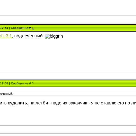
, 17:54 | Сообщение #
4
fit 3.1
, подлеченный.
, 17:58 | Сообщение #
5
длеченный.
ть куданить, на летбит надо их закаччик - я не ставлю его по 