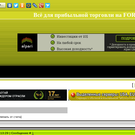
ся…
Всё для прибыльной торговли на FO
[
твязать от счета)
, 13:29 | Сообщение #
1