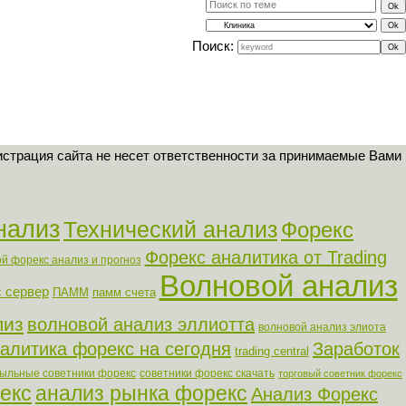
Поиск:
страция сайта не несет ответственности за принимаемые Вами
нализ
Технический анализ
Форекс
Форекс аналитика от Trading
й форекс анализ и прогноз
Волновой анализ
 сервер
ПАММ
памм счета
лиз
волновой анализ эллиотта
волновой анализ элиота
алитика форекс на сегодня
Заработок
trading central
ыльные советники форекс
советники форекс скачать
торговый советник форекс
екс
анализ рынка форекс
Анализ Форекс