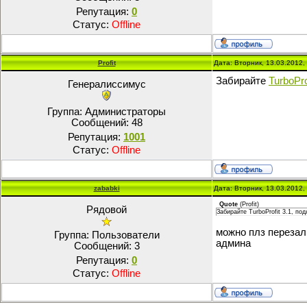
Репутация:
0
Статус:
Offline
Profit
Дата: Вторник, 13.03.2012
Забирайте
TurboPro
Генералиссимус
Группа: Администраторы
Сообщений:
48
Репутация:
1001
Статус:
Offline
zababki
Дата: Вторник, 13.03.2012
Quote
(
Profit
)
Рядовой
Забирайте TurboProfit 3.1, по
можно плз перезали
Группа: Пользователи
админа
Сообщений:
3
Репутация:
0
Статус:
Offline