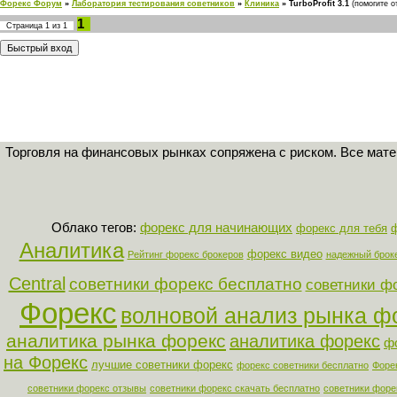
Форекс Форум
»
Лаборатория тестирования советников
»
Клиника
»
TurboProfit 3.1
(помогите о
1
Страница
1
из
1
Торговля на финансовых рынках сопряжена с риском. Все мат
Облако тегов:
форекс для начинающих
форекс для тебя
Аналитика
форекс видео
Рейтинг форекс брокеров
надежный брок
Central
советники форекс бесплатно
советники ф
Форекс
волновой анализ рынка ф
аналитика рынка форекс
аналитика форекс
ф
на Форекс
лучшие советники форекс
форекс советники бесплатно
Форе
советники форекс отзывы
советники форекс скачать бесплатно
советники форе