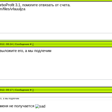
boProfit 3.1, помогите отвязать от счета.
m/files/vfauuljza
2012, 08:24 | Сообщение #
2
выложите его, а мы подлечим
2012, 09:17 | Сообщение #
3
го, а мы подлечим
 меня не получается