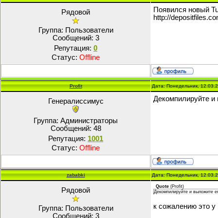
Появился новый Tur
Рядовой
http://depositfiles.co
Группа: Пользователи
Сообщений:
3
Репутация:
0
Статус:
Offline
Profit
Дата: Понедельник, 12.03.
Декомпилируйте и 
Генералиссимус
Группа: Администраторы
Сообщений:
48
Репутация:
1001
Статус:
Offline
zababki
Дата: Понедельник, 12.03.
Quote
(
Profit
)
Рядовой
Декомпилируйте и выложите е
к сожалению это у
Группа: Пользователи
Сообщений:
3