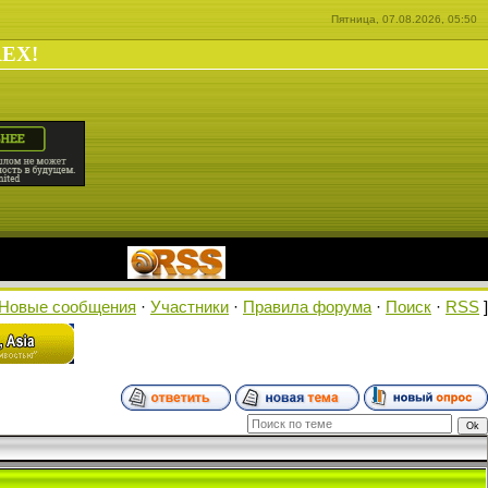
Пятница, 07.08.2026, 05:50
REX!
|
Новые сообщения
·
Участники
·
Правила форума
·
Поиск
·
RSS
]