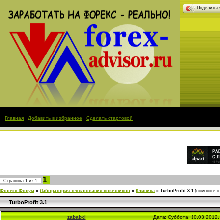
Поделить
Главная
|
Добавить в избранное
|
Сделать стартовой
1
Страница
1
из
1
Форекс Форум
»
Лаборатория тестирования советников
»
Клиника
»
TurboProfit 3.1
(помогите о
TurboProfit 3.1
zababki
Дата: Суббота, 10.03.2012