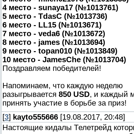
4 место - sunaya17 (№1013761)
5 место - TdasC (№1013736)
6 место - LL15 (№1013671)
7 место - veda6 (№1013672)
8 место - james (№1013694)
9 место - topan010 (№1013849)
10 место - JamesChe (№1013704)
Поздравляем победителей!
Напоминаем, что каждую неделю
разыгрывается
850 USD
, и каждый 
принять участие в борьбе за приз!
[
3
]
kayto555666
[19.08.2017, 20:48]
Настоящие кидалы Телетрейд котор