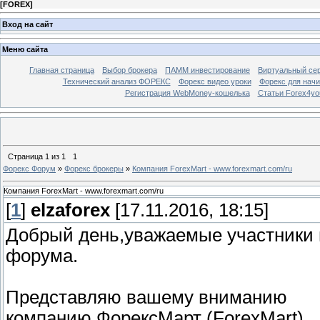
[
FOREX
]
Вход на сайт
Меню сайта
Главная страница
Выбор брокера
ПАММ инвестирование
Виртуальный сер
Технический анализ ФОРЕКС
Форекс видео уроки
Форекс для нач
Регистрация WebMoney-кошелька
Статьи Forex4yo
Страница
1
из
1
1
Форекс Форум
»
Форекс брокеры
»
Компания ForexMart - www.forexmart.com/ru
Компания ForexMart - www.forexmart.com/ru
[
1
]
elzaforex
[17.11.2016, 18:15]
Добрый день,уважаемые участники 
форума.
Представляю вашему вниманию
компанию ФорексМарт (ForexMart).