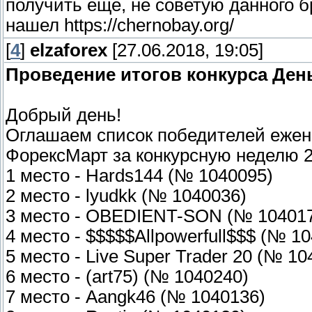
получить еще, не советую данного 
нашел https://chernobay.org/
[
4
]
elzaforex
[27.06.2018, 19:05]
Проведение итогов конкурса Ден
Добрый день!
Оглашаем список победителей ежене
ФорексМарт за конкурсную неделю 23
1 место - Hards144 (№ 1040095)
2 место - lyudkk (№ 1040036)
3 место - OBEDIENT-SON (№ 10401
4 место - $$$$$Allpowerfull$$$ (№ 1
5 место - Live Super Trader 20 (№ 10
6 место - (art75) (№ 1040240)
7 место - Aangk46 (№ 1040136)