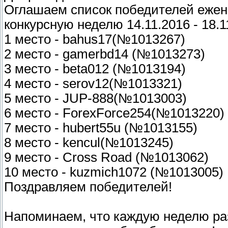
Оглашаем список победителей ежене
конкурсную неделю 14.11.2016 - 18.1
1 место - bahus17(№1013267)
2 место - gamerbd14 (№1013273)
3 место - beta012 (№1013194)
4 место - serov12(№1013321)
5 место - JUP-888(№1013003)
6 место - ForexForce254(№1013220)
7 место - hubert55u (№1013155)
8 место - kencul(№1013245)
9 место - Cross Road (№1013062)
10 место - kuzmich1072 (№1013005)
Поздравляем победителей!
Напоминаем, что каждую неделю ра