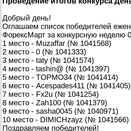
Проведение итогов конкурса Ден
Добрый день!
Оглашаем список победителей ежене
ФорексМарт за конкурсную неделю 06
1 место - Muzaffar (№ 1041568)
2 место - 0 (№ 1041333)
3 место - taty (№ 1041574)
4 место - tashin@ (№ 1041397)
5 место - TOPMO34 (№ 1041414)
6 место - Acespades411 (№ 1041405)
7 место - Fx2u (№ 1041254)
8 место - Zah100 (№ 1041379)
9 место - sasha0045 (№ 1040971)
10 место - DIMICHzayz (№ 1041566)
Поздравляем победителей!