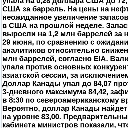
упала на 0,28 доллара США до 72
США за баррель. На цены на неф
неожиданное увеличение запасо
в США на прошлой неделе. Запа
выросли на 1,2 млн баррелей за 
29 июня, по сравнению с ожидан
аналитиков относительно снижен
млн баррелей, согласно EIA. Вал
упала против основных конкурен
азиатской сессии, за исключение
Доллар Канады упал до 84,07 про
3-дневного максимума 84,42, заф
в 8:30 по североамериканскому в
Вероятно, доллар Канады найдет
на уровне 83,00. Предварительн
кабинета министров показали, чт