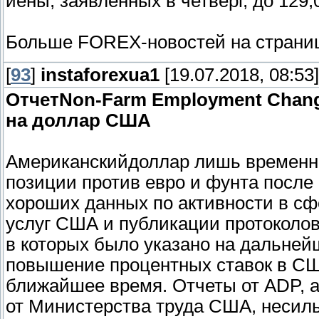
иены, заявленных в четверг, до 129,
Больше FOREX-новостей на страниц
[
93
]
instaforexua1
[19.07.2018, 08:53]
ОтчетNon-Farm Employment Chang
на доллар США
Американскийдоллар лишь временн
позиции против евро и фунта после
хороших данных по активности в сф
услуг США и публикации протоколо
в которых было указано на дальней
повышение процентных ставок в С
ближайшее время. Отчеты от ADP, а
от Министерства труда США, несил