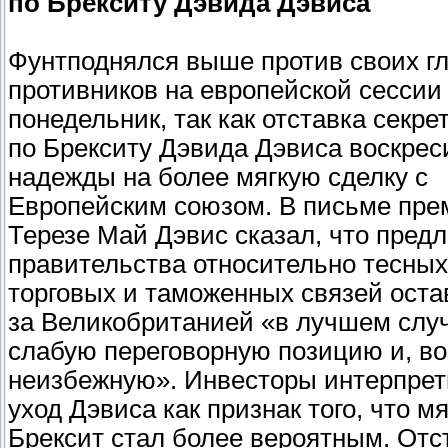
по Брекситу Дэвида Дэвиса
Фунтподнялся выше против своих г
противников на европейской сессии
понедельник, так как отставка секре
по Брекситу Дэвида Дэвиса воскрес
надежды на более мягкую сделку с
Европейским союзом. В письме пре
Терезе Май Дэвис сказал, что пред
правительства относительно тесных
торговых и таможенных связей оста
за Великобританией «в лучшем слу
слабую переговорную позицию и, в
неизбежную». Инвесторы интерпре
уход Дэвиса как признак того, что м
Брексит стал более вероятным. Отс