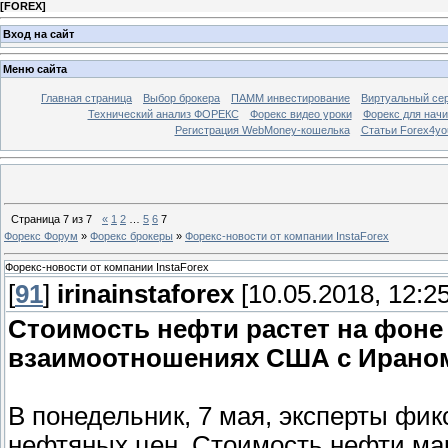
[
FOREX
]
Вход на сайт
Меню сайта
Главная страница
Выбор брокера
ПАММ инвестирование
Виртуальный сер
Технический анализ ФОРЕКС
Форекс видео уроки
Форекс для нач
Регистрация WebMoney-кошелька
Статьи Forex4yo
Страница
7
из
7
«
1
2
…
5
6
7
Форекс Форум
»
Форекс брокеры
»
Форекс-новости от компании InstaForex
Форекс-новости от компании InstaForex
[
91
]
irinainstaforex
[10.05.2018, 12:25
Стоимость нефти растет на фоне
взаимоотношениях США с Ирано
В понедельник, 7 мая, эксперты фи
нефтяных цен. Стоимость нефти мар