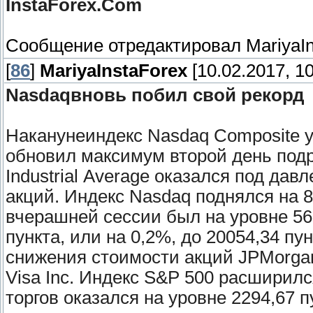
InstaForex.Com
Сообщение отредактировал
MariyaI
[
86
]
MariyaInstaForex
[10.02.2017, 10
Nasdaqвновь побил свой рекорд
Наканунеиндекс Nasdaq Composite у
обновил максимум второй день подр
Industrial Average оказался под д
акций. Индекс Nasdaq поднялся на 8
вчерашней сессии был на уровне 568
пункта, или на 0,2%, до 20054,34 пу
снижения стоимости акций JPMorgan
Visa Inc. Индекс S&P 500 расширилс
торгов оказался на уровне 2294,67 