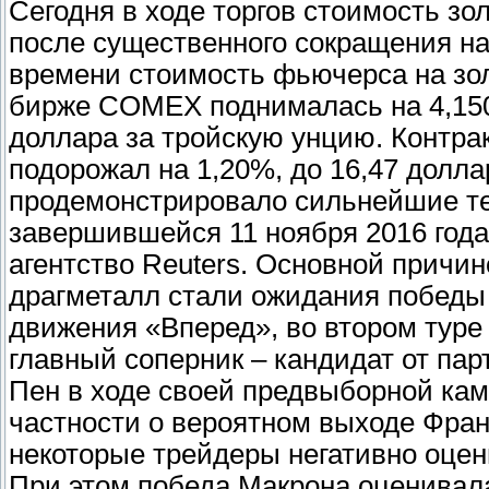
Сегодня в ходе торгов стоимость зо
после существенного сокращения на 
времени стоимость фьючерса на зол
бирже COMEX поднималась на 4,150 
доллара за тройскую унцию. Контрак
подорожал на 1,20%, до 16,47 долл
продемонстрировало сильнейшие те
завершившейся 11 ноября 2016 года
агентство Reuters. Основной причин
драгметалл стали ожидания победы
движения «Вперед», во втором туре
главный соперник – кандидат от па
Пен в ходе своей предвыборной кам
частности о вероятном выходе Франц
некоторые трейдеры негативно оцен
При этом победа Макрона оценивала