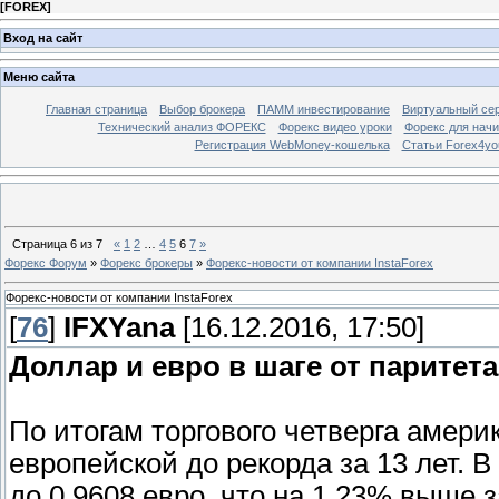
[
FOREX
]
Вход на сайт
Меню сайта
Главная страница
Выбор брокера
ПАММ инвестирование
Виртуальный сер
Технический анализ ФОРЕКС
Форекс видео уроки
Форекс для нач
Регистрация WebMoney-кошелька
Статьи Forex4yo
Страница
6
из
7
«
1
2
…
4
5
6
7
»
Форекс Форум
»
Форекс брокеры
»
Форекс-новости от компании InstaForex
Форекс-новости от компании InstaForex
[
76
]
IFXYana
[16.12.2016, 17:50]
Доллар и евро в шаге от паритета
По итогам торгового четверга амер
европейской до рекорда за 13 лет.
до 0,9608 евро, что на 1,23% выше