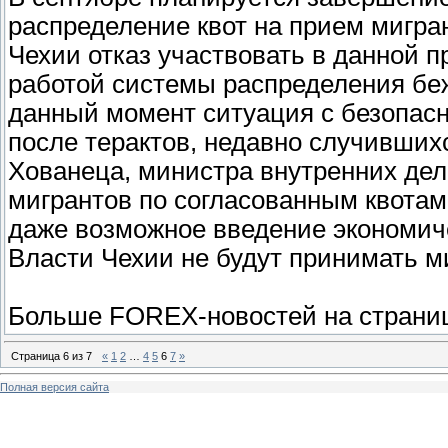
распределение квот на прием мигра
Чехии отказ участвовать в данной 
работой системы распределения беж
данный момент ситуация с безопас
после терактов, недавно случивших
Хованеца, министра внутренних дел
мигрантов по согласованным квотам
даже возможное введение экономиче
Власти Чехии не будут принимать м
Больше FOREX-новостей на страниц
Страница
6
из
7
«
1
2
…
4
5
6
7
»
Полная версия сайта