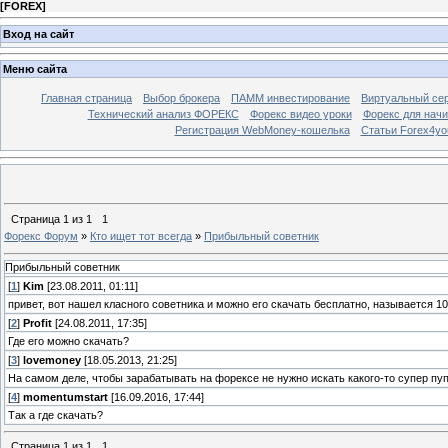
[
FOREX
]
Вход на сайт
Меню сайта
Главная страница
Выбор брокера
ПАММ инвестирование
Виртуальный сер
Технический анализ ФОРЕКС
Форекс видео уроки
Форекс для нач
Регистрация WebMoney-кошелька
Статьи Forex4yo
Страница
1
из
1
1
Форекс Форум
»
Кто ищет тот всегда
»
Прибыльный советник
Прибыльный советник
[
1
]
Kim
[23.08.2011, 01:11]
привет, вот нашел класного советника и можно его скачать бесплатно, называется 1
[
2
]
Profit
[24.08.2011, 17:35]
Где его можно скачать?
[
3
]
lovemoney
[18.05.2013, 21:25]
На самом деле, чтобы зарабатывать на форексе не нужно искать какого-то супер пу
[
4
]
momentumstart
[16.09.2016, 17:44]
Так а где скачать?
Страница
1
из
1
1